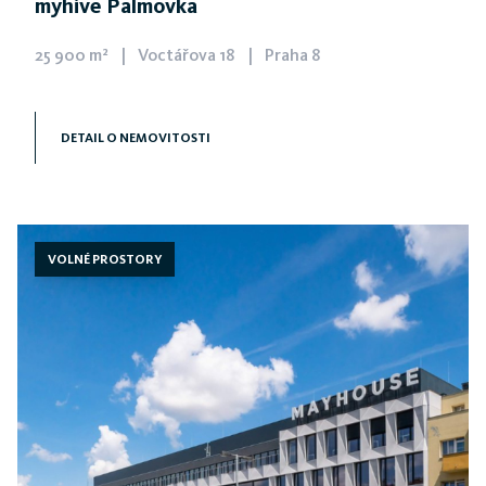
myhive Palmovka
25 900 m²
|
Voctářova 18
|
Praha 8
Moderní kancelářská budova navazující na industriální
tradici Libně
DETAIL O NEMOVITOSTI
Spojení historických prvků s moderní architekturou nabízí
nový kancelářský koncept my
cowork
v nadčasovém
designu, s řadou služeb a skvělou dostupností do centra
města.
VOLNÉ PROSTORY