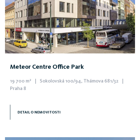
Meteor Centre Office Park
19 700 m²
|
Sokolovská 100/94, Thámova 681/32
|
Praha 8
Kanceláře v srdci Karlína
V centru pražského Karlína, přímo u vstupu do stanice
DETAIL O NEMOVITOSTI
metra B Křižíkova, se nachází komplex budov Meteor
Centre Office Park.