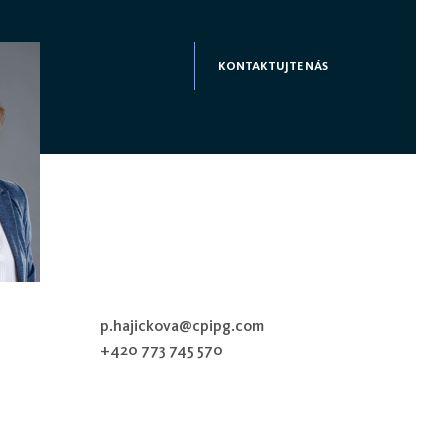
KONTAKTUJTE NÁS
p.hajickova@cpipg.com
+420 773 745 570