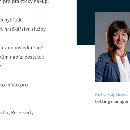
m pro praktický nákup.
echybí zde
 hračkářství, služby,
 a v neposlední řadě
ům nabízí dostatek
y.
ako místo pro
Petra Hájíčková
Letting manager
star, Reserved ,