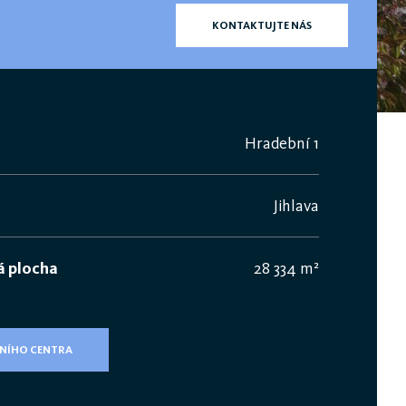
KONTAKTUJTE NÁS
Hradební 1
Jihlava
á plocha
28 334 m²
NÍHO CENTRA