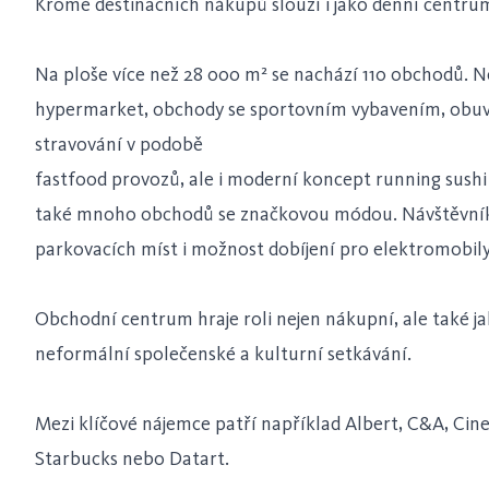
Kromě destinačních nákupů slouží i jako denní centru
Na ploše více než 28 000 m² se nachází 110 obchodů. N
hypermarket, obchody se sportovním vybavením, obuví,
stravování v podobě
fastfood provozů, ale i moderní koncept running sushi
také mnoho obchodů se značkovou módou. Návštěvník
parkovacích míst i možnost dobíjení pro elektromobil
Obchodní centrum hraje roli nejen nákupní, ale také j
neformální společenské a kulturní setkávání.
Mezi klíčové nájemce patří například Albert, C&A, Cine
Starbucks nebo Datart.