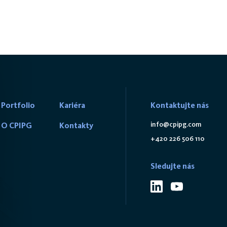
Portfolio
Kariéra
Kontaktujte nás
info@cpipg.com
O CPIPG
Kontakty
+420 226 506 110
Sledujte nás