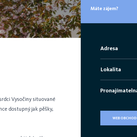
Máte zájem?
Adresa
Lokalita
Pronajímateln
srdci Vysočiny situované
ehce dostupný jak pěšky,
WEB OBCHOD